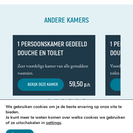
ANDERE KAMERS
1 PERSOONSKAMER GEDEELD
1 PERSO
DOUCHE EN TOILET
DOUCHE E
Zeer voordelige kamer van alle gemakken
Voordelige k
voorzien.
toilet.
59,50
BEKIJK DEZE KAMER
p.n.
BEKIJK 
We gebruiken cookies om je de beste ervaring op onze site te
bieden.
Je kunt meer te weten komen over welke cookies we gebruiken
of ze uitschakelen in
settings
.
© Bed en Breakfast Vlissingen 2026 |
Privacy Statement
|
Webchimp, zorgeloos