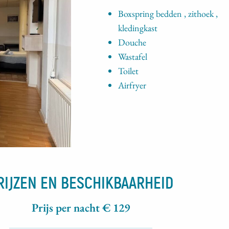
Boxspring bedden , zithoek ,
kledingkast
Douche
Wastafel
Toilet
Airfryer
RIJZEN EN BESCHIKBAARHEID
Prijs per nacht €
129