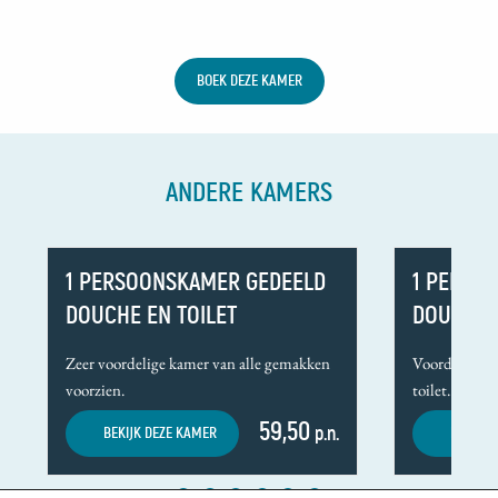
BOEK DEZE KAMER
ANDERE KAMERS
1 PERSOONSKAMER GEDEELD
1 PERSO
DOUCHE EN TOILET
DOUCHE E
Zeer voordelige kamer van alle gemakken
Voordelige k
voorzien.
toilet.
59,50
BEKIJK DEZE KAMER
p.n.
BEKIJK 